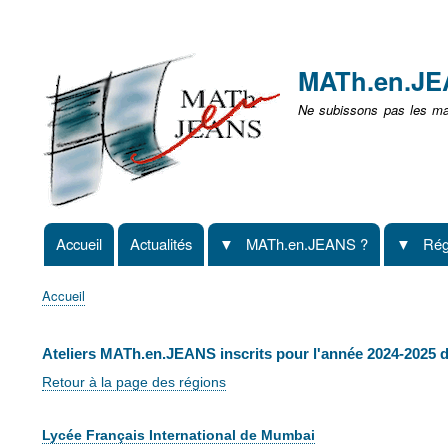
Menu
user
MATh.en.J
non
Ne subissons pas les mat
identifié
Accueil
Actualités
MATh.en.JEANS ?
Rég
Navigation
principale
Accueil
Fil
d'Ariane
Ateliers MATh.en.JEANS inscrits pour l'année 2024-2025 d
Retour à la page des régions
Lycée Français International de Mumbai