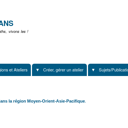
Aller
au
contenu
EANS
principal
hs, vivons les !
ions et Ateliers
Créer, gérer un atelier
Sujets/Publicat
ans la région Moyen-Orient-Asie-Pacifique
.