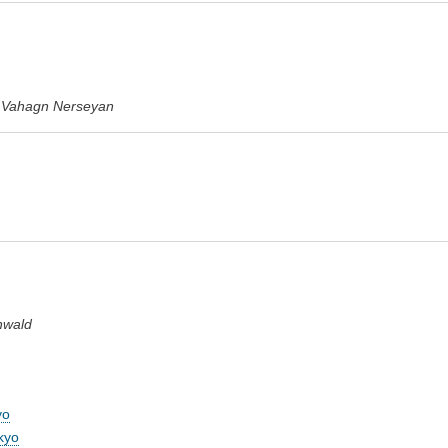
d, Vahagn Nerseyan
hwald
yo
kyo