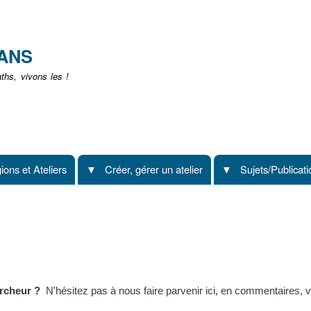
Aller
au
contenu
EANS
principal
hs, vivons les !
ions et Ateliers
Créer, gérer un atelier
Sujets/Publicat
ercheur ?
N'hésitez pas à nous faire parvenir ici, en commentaires, vo