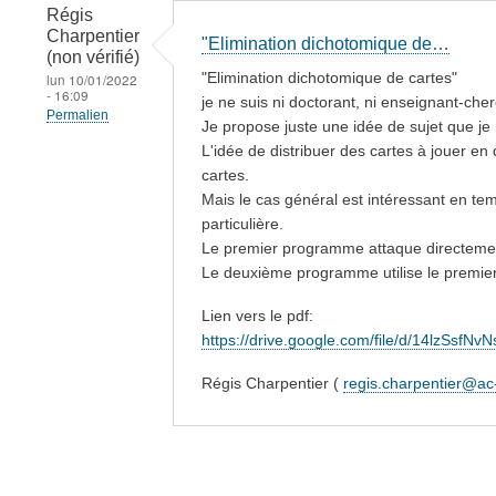
Régis
Charpentier
"Elimination dichotomique de…
(non vérifié)
"Elimination dichotomique de cartes"
lun 10/01/2022
- 16:09
je ne suis ni doctorant, ni enseignant-c
Permalien
Je propose juste une idée de sujet que je n
L'idée de distribuer des cartes à jouer e
cartes.
Mais le cas général est intéressant en t
particulière.
Le premier programme attaque directement 
Le deuxième programme utilise le premier 
Lien vers le pdf:
https://drive.google.com/file/d/14lzSs
Régis Charpentier (
regis.charpentier@ac