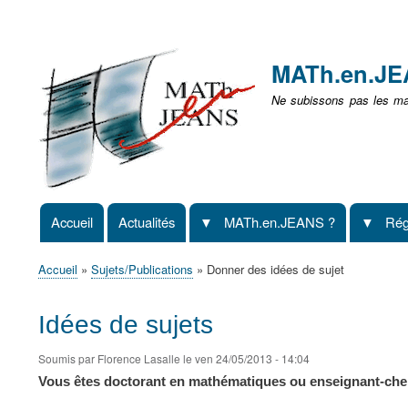
Menu
user
MATh.en.J
non
Ne subissons pas les mat
identifié
Accueil
Actualités
MATh.en.JEANS ?
Rég
Navigation
principale
Accueil
Sujets/Publications
Donner des idées de sujet
Fil
d'Ariane
Idées de sujets
Soumis par
Florence Lasalle
le
ven 24/05/2013 - 14:04
Vous êtes doctorant en mathématiques ou enseignant-ch