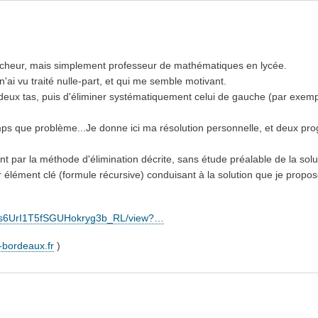
hercheur, mais simplement professeur de mathématiques en lycée.
'ai vu traité nulle-part, et qui me semble motivant.
n deux tas, puis d'éliminer systématiquement celui de gauche (par exem
emps que problème...Je donne ici ma résolution personnelle, et deux 
par la méthode d'élimination décrite, sans étude préalable de la solu
élément clé (formule récursive) conduisant à la solution que je propos
fNvNs6UrI1T5fSGUHokryg3b_RL/view?…
-bordeaux.fr
)