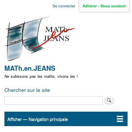
Aller
Se connecter
Adhérer - Nous soutenir
Menu
au
contenu
user
principal
non
identifié
MATh.en.JEANS
Ne subissons pas les maths, vivons les !
Chercher sur le site
Rechercher
Afficher — Navigation principale
Navigation