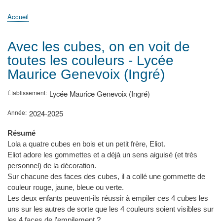
principale
Accueil
Actualités
MATh.en.JEANS ?
Régions et Ateliers
Créer, gérer un atelier
Sujets/Publications
Congrès
Accueil
Fil
d'Ariane
Avec les cubes, on en voit de
toutes les couleurs - Lycée
Maurice Genevoix (Ingré)
Établissement
Lycée Maurice Genevoix (Ingré)
Année
2024-2025
Résumé
Lola a quatre cubes en bois et un petit frère, Eliot.
Eliot adore les gommettes et a déjà un sens aiguisé (et très
personnel) de la décoration.
Sur chacune des faces des cubes, il a collé une gommette de
couleur rouge, jaune, bleue ou verte.
Les deux enfants peuvent-ils réussir à empiler ces 4 cubes les
uns sur les autres de sorte que les 4 couleurs soient visibles sur
les 4 faces de l’empilement ?