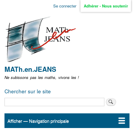
Aller
Se connecter
Adhérer - Nous soutenir
Menu
au
contenu
user
principal
non
identifié
MATh.en.JEANS
Ne subissons pas les maths, vivons les !
Chercher sur le site
Rechercher
Afficher — Navigation principale
Navigation