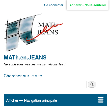
Aller
Se connecter
Adhérer - Nous soutenir
Menu
au
contenu
user
principal
non
identifié
MATh.en.JEANS
Ne subissons pas les maths, vivons les !
Chercher sur le site
Rechercher
Afficher — Navigation principale
Navigation