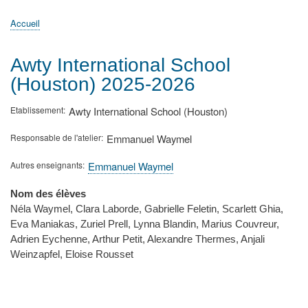
principale
Accueil
Actualités
MATh.en.JEANS ?
Régions et Ateliers
Créer, gérer un atelier
Sujets/Publications
Congrès
Accueil
Fil
d'Ariane
Awty International School
(Houston) 2025-2026
Etablissement
Awty International School (Houston)
Responsable de l'atelier
Emmanuel Waymel
Autres enseignants
Emmanuel Waymel
Nom des élèves
Néla Waymel, Clara Laborde, Gabrielle Feletin, Scarlett Ghia,
Eva Maniakas, Zuriel Prell, Lynna Blandin, Marius Couvreur,
Adrien Eychenne, Arthur Petit, Alexandre Thermes, Anjali
Weinzapfel, Eloise Rousset