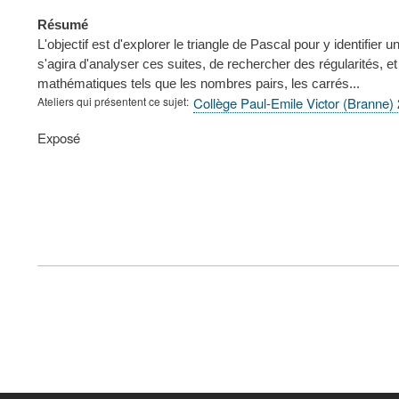
Résumé
L'objectif est d'explorer le triangle de Pascal pour y identifie
s'agira d'analyser ces suites, de rechercher des régularités, e
mathématiques tels que les nombres pairs, les carrés...
Ateliers qui présentent ce sujet
Collège Paul-Emile Victor (Branne)
Type
Exposé
de
présentation
au
congrès
FOOTER
MENU