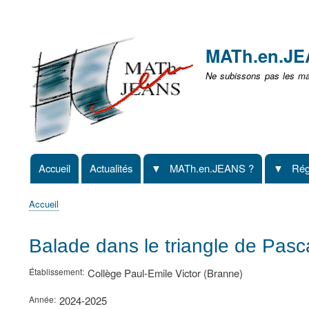
Menu
user
MATh.en.J
non
Ne subissons pas les mat
identifié
Accueil
Actualités
MATh.en.JEANS ?
Rég
Navigation
principale
Accueil
Fil
d'Ariane
Balade dans le triangle de Pasca
Établissement
Collège Paul-Emile Victor (Branne)
Année
2024-2025