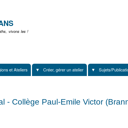
Aller
au
contenu
EANS
principal
hs, vivons les !
ions et Ateliers
Créer, gérer un atelier
Sujets/Publicat
l - Collège Paul-Emile Victor (Bran