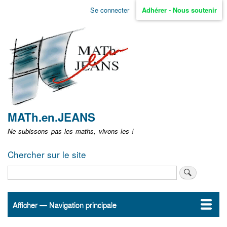
Aller
Se connecter
Adhérer - Nous soutenir
Menu
au
contenu
user
principal
non
identifié
MATh.en.JEANS
Ne subissons pas les maths, vivons les !
Chercher sur le site
Rechercher
Afficher — Navigation principale
Navigation