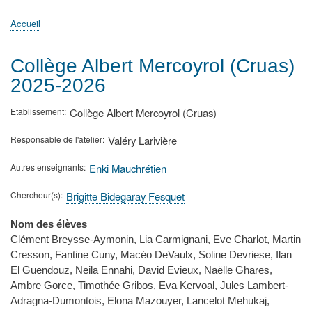
principale
Accueil
Actualités
MATh.en.JEANS ?
Régions et Ateliers
Créer, gérer un atelier
Sujets/Publications
Congrès
Accueil
Fil
d'Ariane
Collège Albert Mercoyrol (Cruas)
2025-2026
Etablissement
Collège Albert Mercoyrol (Cruas)
Responsable de l'atelier
Valéry Larivière
Autres enseignants
Enki Mauchrétien
Chercheur(s)
Brigitte Bidegaray Fesquet
Nom des élèves
Clément Breysse-Aymonin, Lia Carmignani, Eve Charlot, Martin
Cresson, Fantine Cuny, Macéo DeVaulx, Soline Devriese, Ilan
El Guendouz, Neila Ennahi, David Evieux, Naëlle Ghares,
Ambre Gorce, Timothée Gribos, Eva Kervoal, Jules Lambert-
Adragna-Dumontois, Elona Mazouyer, Lancelot Mehukaj,