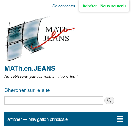
Aller
Se connecter
Adhérer - Nous soutenir
Menu
au
contenu
user
principal
non
identifié
MATh.en.JEANS
Ne subissons pas les maths, vivons les !
Chercher sur le site
Rechercher
Afficher — Navigation principale
Navigation