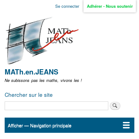
Aller
Se connecter
Adhérer - Nous soutenir
Menu
au
contenu
user
principal
non
identifié
MATh.en.JEANS
Ne subissons pas les maths, vivons les !
Chercher sur le site
Rechercher
Afficher — Navigation principale
Navigation