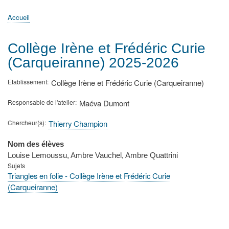
principale
Accueil
Actualités
MATh.en.JEANS ?
Régions et Ateliers
Créer, gérer un atelier
Sujets/Publications
Congrès
Accueil
Fil
d'Ariane
Collège Irène et Frédéric Curie
(Carqueiranne) 2025-2026
Etablissement
Collège Irène et Frédéric Curie (Carqueiranne)
Responsable de l'atelier
Maéva Dumont
Chercheur(s)
Thierry Champion
Nom des élèves
Louise Lemoussu, Ambre Vauchel, Ambre Quattrini
Sujets
Triangles en folie - Collège Irène et Frédéric Curie
(Carqueiranne)