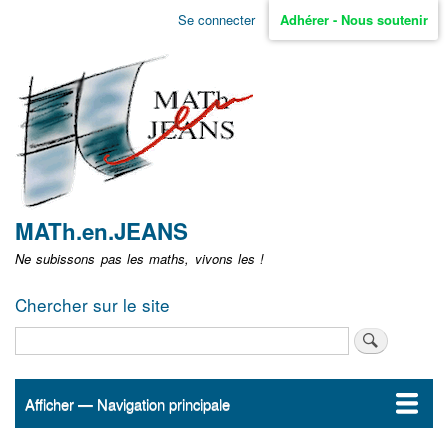
Aller
Se connecter
Adhérer - Nous soutenir
Menu
au
contenu
user
principal
non
identifié
MATh.en.JEANS
Ne subissons pas les maths, vivons les !
Chercher sur le site
Rechercher
Afficher — Navigation principale
Navigation