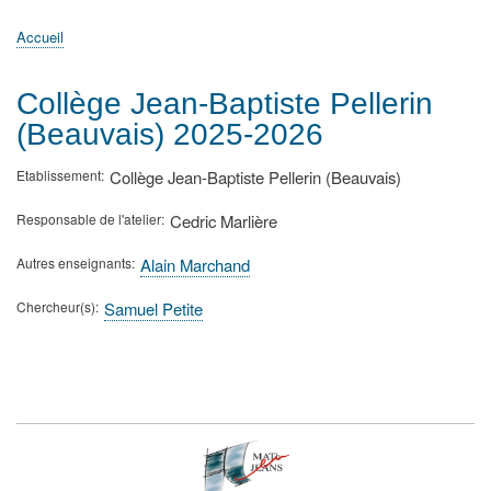
principale
Accueil
Actualités
MATh.en.JEANS ?
Régions et Ateliers
Créer, gérer un atelier
Sujets/Publications
Congrès
Accueil
Fil
d'Ariane
Collège Jean-Baptiste Pellerin
(Beauvais) 2025-2026
Etablissement
Collège Jean-Baptiste Pellerin (Beauvais)
Responsable de l'atelier
Cedric Marlière
Autres enseignants
Alain Marchand
Chercheur(s)
Samuel Petite