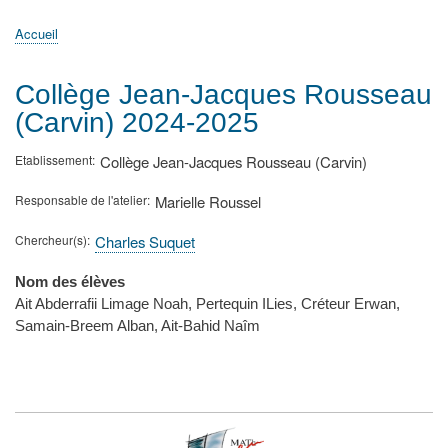
principale
Accueil
Actualités
MATh.en.JEANS ?
Régions et Ateliers
Créer, gérer un atelier
Sujets/Publications
Congrès
Accueil
Fil
d'Ariane
Collège Jean-Jacques Rousseau
(Carvin) 2024-2025
Etablissement
Collège Jean-Jacques Rousseau (Carvin)
Responsable de l'atelier
Marielle Roussel
Chercheur(s)
Charles Suquet
Nom des élèves
Ait Abderrafii Limage Noah, Pertequin ILies, Créteur Erwan,
Samain-Breem Alban, Ait-Bahid Naîm