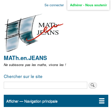
Aller
Se connecter
Adhérer - Nous soutenir
Menu
au
contenu
user
principal
non
identifié
MATh.en.JEANS
Ne subissons pas les maths, vivons les !
Chercher sur le site
Rechercher
Afficher — Navigation principale
Navigation