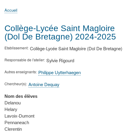
principale
Accueil
Actualités
MATh.en.JEANS ?
Régions et Ateliers
Créer, gérer un atelier
Sujets/Publications
Congrès
Accueil
Fil
d'Ariane
Collège-Lycée Saint Magloire
(Dol De Bretagne) 2024-2025
Etablissement
Collège-Lycée Saint Magloire (Dol De Bretagne)
Responsable de l'atelier
Sylvie Rigourd
Autres enseignants
Philippe Uytterhaegen
Chercheur(s)
Antoine Dequay
Nom des élèves
Delanou
Helary
Lavoix-Dumont
Pennaneach
Clerentin