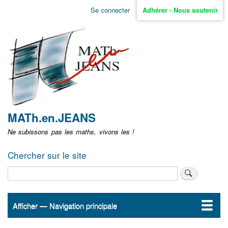
Aller
Se connecter
Adhérer - Nous soutenir
Menu
au
contenu
user
principal
non
identifié
MATh.en.JEANS
Ne subissons pas les maths, vivons les !
Chercher sur le site
Rechercher
Afficher — Navigation principale
Navigation