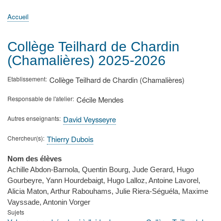
principale
Accueil
Actualités
MATh.en.JEANS ?
Régions et Ateliers
Créer, gérer un atelier
Sujets/Publications
Congrès
Accueil
Fil
d'Ariane
Collège Teilhard de Chardin
(Chamalières) 2025-2026
Etablissement
Collège Teilhard de Chardin (Chamalières)
Responsable de l'atelier
Cécile Mendes
Autres enseignants
David Veysseyre
Chercheur(s)
Thierry Dubois
Nom des élèves
Achille Abdon-Barnola, Quentin Bourg, Jude Gerard, Hugo
Gourbeyre, Yann Hourdebaigt, Hugo Lalloz, Antoine Lavorel,
Alicia Maton, Arthur Rabouhams, Julie Riera-Séguéla, Maxime
Vayssade, Antonin Vorger
Sujets