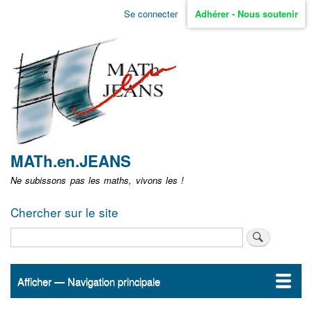
Aller
Se connecter
Adhérer - Nous soutenir
Menu
au
contenu
user
principal
non
identifié
MATh.en.JEANS
Ne subissons pas les maths, vivons les !
Chercher sur le site
Rechercher
Afficher — Navigation principale
Navigation