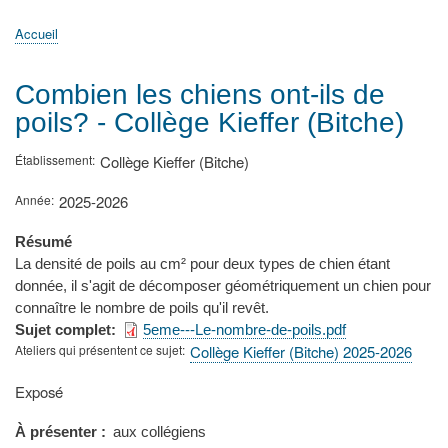
principale
Accueil
Actualités
MATh.en.JEANS ?
Régions et Ateliers
Créer, gérer un atelier
Sujets/Publications
Congrès
Accueil
Fil
d'Ariane
Combien les chiens ont-ils de
poils? - Collège Kieffer (Bitche)
Établissement
Collège Kieffer (Bitche)
Année
2025-2026
Résumé
La densité de poils au cm² pour deux types de chien étant
donnée, il s'agit de décomposer géométriquement un chien pour
connaître le nombre de poils qu'il revêt.
Sujet complet
5eme---Le-nombre-de-poils.pdf
Ateliers qui présentent ce sujet
Collège Kieffer (Bitche) 2025-2026
Type
Exposé
de
présentation
À présenter
aux collégiens
au