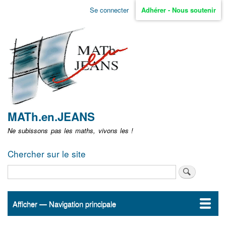
Aller
Se connecter
Adhérer - Nous soutenir
Menu
au
contenu
user
principal
non
identifié
MATh.en.JEANS
Ne subissons pas les maths, vivons les !
Chercher sur le site
Rechercher
Afficher — Navigation principale
Navigation