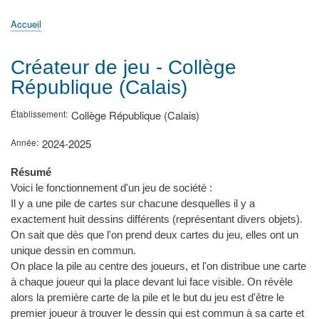
principale
Accueil
Actualités
MATh.en.JEANS ?
Régions et Ateliers
Créer, gérer un atelier
Sujets/Publications
Congrès
Accueil
Fil
d'Ariane
Créateur de jeu - Collège
République (Calais)
Établissement
Collège République (Calais)
Année
2024-2025
Résumé
Voici le fonctionnement d'un jeu de société :
Il y a une pile de cartes sur chacune desquelles il y a
exactement huit dessins différents (représentant divers objets).
On sait que dès que l'on prend deux cartes du jeu, elles ont un
unique dessin en commun.
On place la pile au centre des joueurs, et l'on distribue une carte
à chaque joueur qui la place devant lui face visible. On révèle
alors la première carte de la pile et le but du jeu est d'être le
premier joueur à trouver le dessin qui est commun à sa carte et