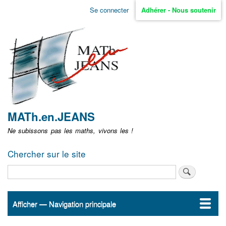
Aller
Se connecter
Adhérer - Nous soutenir
Menu
au
contenu
user
principal
non
identifié
MATh.en.JEANS
Ne subissons pas les maths, vivons les !
Chercher sur le site
Rechercher
Afficher — Navigation principale
Navigation