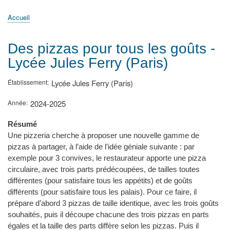
principale
Accueil
Actualités
MATh.en.JEANS ?
Régions et Ateliers
Créer, gérer un atelier
Sujets/Publications
Congrès
Accueil
Fil
d'Ariane
Des pizzas pour tous les goûts -
Lycée Jules Ferry (Paris)
Établissement
Lycée Jules Ferry (Paris)
Année
2024-2025
Résumé
Une pizzeria cherche à proposer une nouvelle gamme de
pizzas à partager, à l’aide de l’idée géniale suivante : par
exemple pour 3 convives, le restaurateur apporte une pizza
circulaire, avec trois parts prédécoupées, de tailles toutes
différentes (pour satisfaire tous les appétits) et de goûts
différents (pour satisfaire tous les palais). Pour ce faire, il
prépare d’abord 3 pizzas de taille identique, avec les trois goûts
souhaités, puis il découpe chacune des trois pizzas en parts
égales et la taille des parts diffère selon les pizzas. Puis il