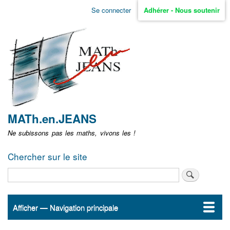
Aller
Se connecter
Adhérer - Nous soutenir
Menu
au
contenu
user
principal
non
identifié
MATh.en.JEANS
Ne subissons pas les maths, vivons les !
Chercher sur le site
Rechercher
Afficher — Navigation principale
Navigation