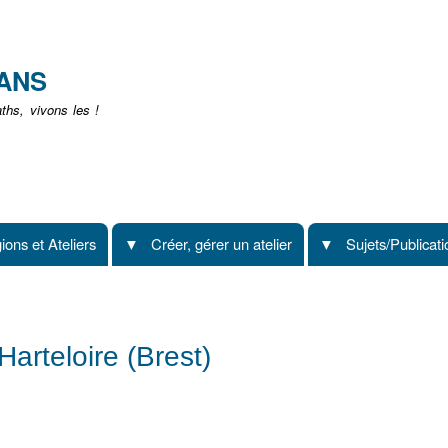
Aller
au
contenu
EANS
principal
hs, vivons les !
ions et Ateliers
Créer, gérer un atelier
Sujets/Publicat
Harteloire (Brest)