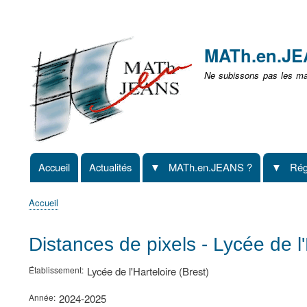
Menu
user
MATh.en.J
non
Ne subissons pas les mat
identifié
Accueil
Actualités
MATh.en.JEANS ?
Rég
Navigation
principale
Accueil
Fil
d'Ariane
Distances de pixels - Lycée de l'
Établissement
Lycée de l'Harteloire (Brest)
Année
2024-2025