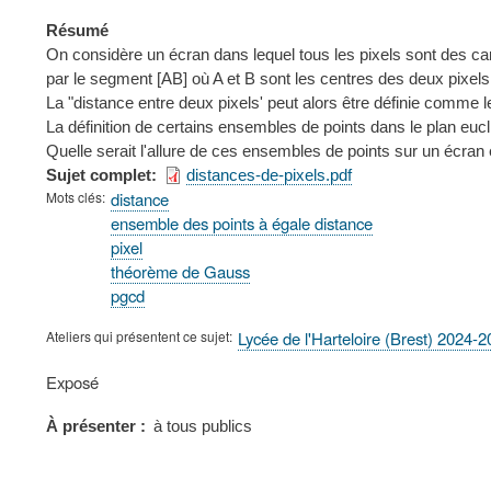
Résumé
On considère un écran dans lequel tous les pixels sont des carr
par le segment [AB] où A et B sont les centres des deux pixels
La "distance entre deux pixels' peut alors être définie comme le
La définition de certains ensembles de points dans le plan eucli
Quelle serait l'allure de ces ensembles de points sur un écran e
Sujet complet
distances-de-pixels.pdf
Mots clés
distance
ensemble des points à égale distance
pixel
théorème de Gauss
pgcd
Ateliers qui présentent ce sujet
Lycée de l'Harteloire (Brest) 2024-
Type
Exposé
de
présentation
À présenter
à tous publics
au
congrès