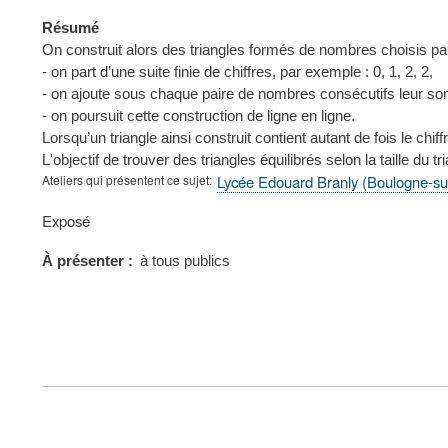
Résumé
On construit alors des triangles formés de nombres choisis par
- on part d’une suite finie de chiffres, par exemple : 0, 1, 2, 2,
- on ajoute sous chaque paire de nombres consécutifs leur 
- on poursuit cette construction de ligne en ligne.
Lorsqu’un triangle ainsi construit contient autant de fois le chiffre 
L'objectif de trouver des triangles équilibrés selon la taille du tr
Ateliers qui présentent ce sujet
Lycée Edouard Branly (Boulogne-su
Type
Exposé
de
présentation
À présenter
à tous publics
au
congrès
FOOTER
MENU