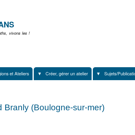
Aller
au
contenu
EANS
principal
hs, vivons les !
ions et Ateliers
Créer, gérer un atelier
Sujets/Publicat
d Branly (Boulogne-sur-mer)