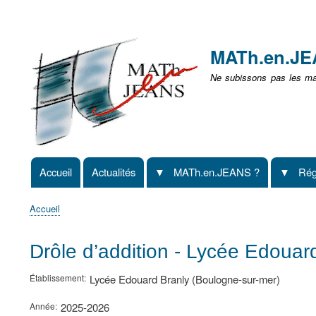
Menu
user
MATh.en.J
non
Ne subissons pas les mat
identifié
Accueil
Actualités
MATh.en.JEANS ?
Rég
Navigation
principale
Accueil
Fil
d'Ariane
Drôle d’addition - Lycée Edouar
Établissement
Lycée Edouard Branly (Boulogne-sur-mer)
Année
2025-2026