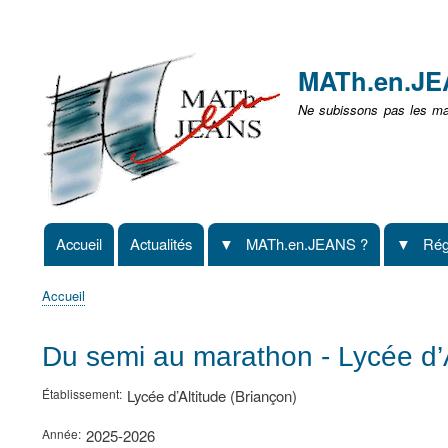
Menu
user
MATh.en.J
non
Ne subissons pas les mat
identifié
Accueil
Actualités
MATh.en.JEANS ?
Rég
Navigation
principale
Accueil
Fil
d'Ariane
Du semi au marathon - Lycée d’A
Établissement
Lycée d’Altitude (Briançon)
Année
2025-2026