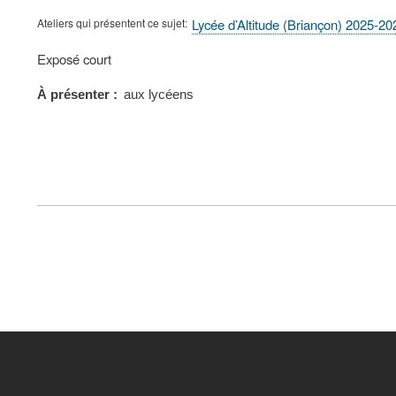
Ateliers qui présentent ce sujet
Lycée d’Altitude (Briançon) 2025-20
Type
Exposé court
de
présentation
À présenter
aux lycéens
au
congrès
FOOTER
MENU