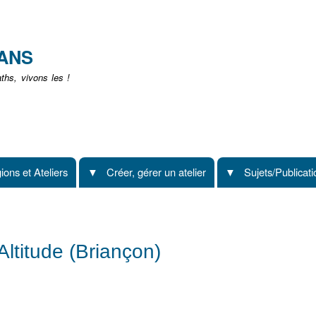
Aller
au
contenu
EANS
principal
hs, vivons les !
ions et Ateliers
Créer, gérer un atelier
Sujets/Publicat
ltitude (Briançon)