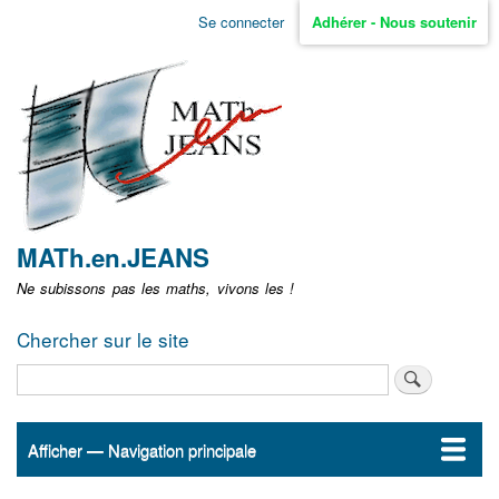
Aller
Se connecter
Adhérer - Nous soutenir
Menu
au
contenu
user
principal
non
identifié
MATh.en.JEANS
Ne subissons pas les maths, vivons les !
Chercher sur le site
Rechercher
Afficher — Navigation principale
Navigation