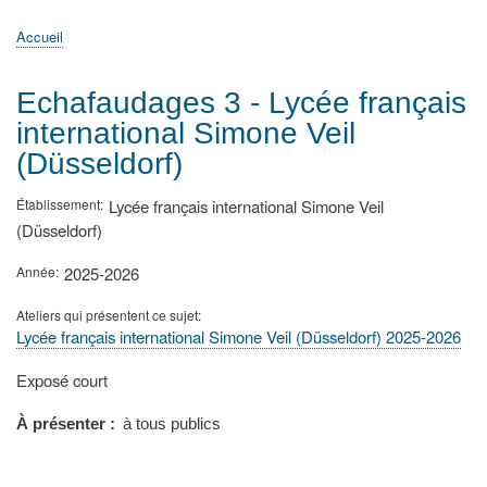
principale
Accueil
Actualités
MATh.en.JEANS ?
Régions et Ateliers
Créer, gérer un atelier
Sujets/Publications
Congrès
Accueil
Fil
d'Ariane
Echafaudages 3 - Lycée français
international Simone Veil
(Düsseldorf)
Établissement
Lycée français international Simone Veil
(Düsseldorf)
Année
2025-2026
Ateliers qui présentent ce sujet
Lycée français international Simone Veil (Düsseldorf) 2025-2026
Type
Exposé court
de
présentation
À présenter
à tous publics
au
congrès