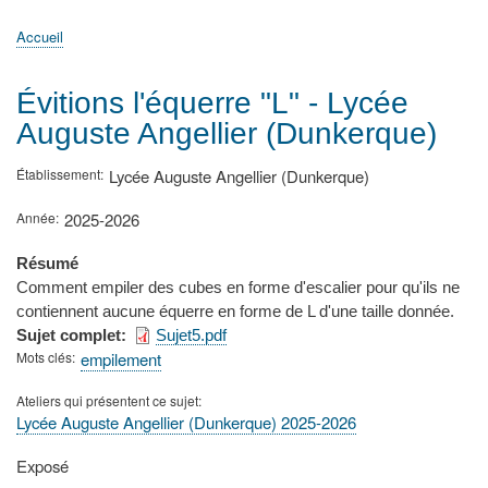
principale
Accueil
Actualités
MATh.en.JEANS ?
Régions et Ateliers
Créer, gérer un atelier
Sujets/Publications
Congrès
Accueil
Fil
d'Ariane
Évitions l'équerre "L" - Lycée
Auguste Angellier (Dunkerque)
Établissement
Lycée Auguste Angellier (Dunkerque)
Année
2025-2026
Résumé
Comment empiler des cubes en forme d'escalier pour qu'ils ne
contiennent aucune équerre en forme de L d'une taille donnée.
Sujet complet
Sujet5.pdf
Mots clés
empilement
Ateliers qui présentent ce sujet
Lycée Auguste Angellier (Dunkerque) 2025-2026
Type
Exposé
de