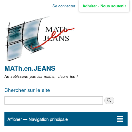
Aller
Se connecter
Adhérer - Nous soutenir
Menu
au
contenu
user
principal
non
identifié
MATh.en.JEANS
Ne subissons pas les maths, vivons les !
Chercher sur le site
Rechercher
Afficher — Navigation principale
Navigation