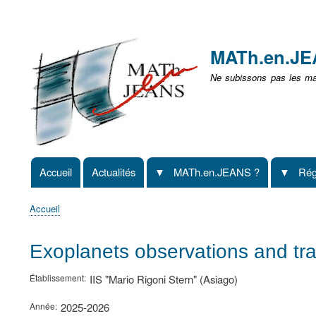
Menu
user
MATh.en.J
non
Ne subissons pas les mat
identifié
Accueil
Actualités
MATh.en.JEANS ?
Rég
Navigation
principale
Accueil
Fil
d'Ariane
Exoplanets observations and tran
Établissement
IIS "Mario Rigoni Stern" (Asiago)
Année
2025-2026