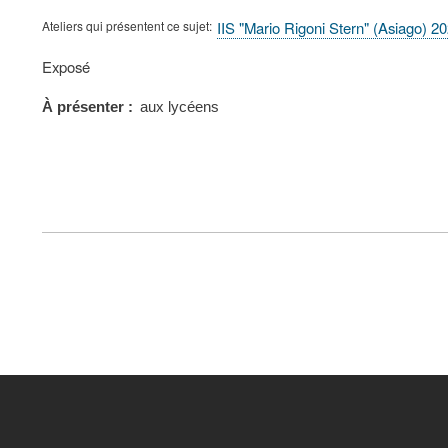
Ateliers qui présentent ce sujet
IIS "Mario Rigoni Stern" (Asiago) 2
Type
Exposé
de
présentation
À présenter
aux lycéens
au
congrès
FOOTER
MENU