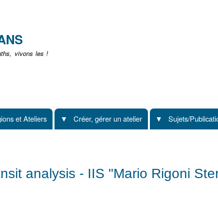
Aller
au
contenu
EANS
principal
hs, vivons les !
ions et Ateliers
Créer, gérer un atelier
Sujets/Publicat
sit analysis - IIS "Mario Rigoni Ste