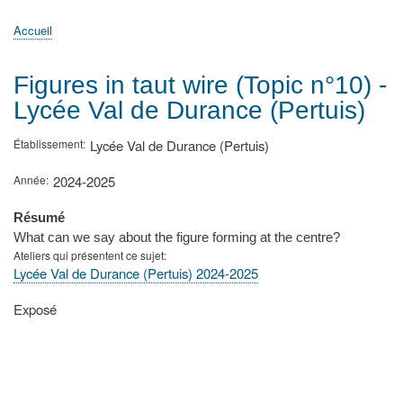
principale
Accueil
Actualités
MATh.en.JEANS ?
Régions et Ateliers
Créer, gérer un atelier
Sujets/Publications
Congrès
Accueil
Fil
d'Ariane
Figures in taut wire (Topic n°10) -
Lycée Val de Durance (Pertuis)
Établissement
Lycée Val de Durance (Pertuis)
Année
2024-2025
Résumé
What can we say about the figure forming at the centre?
Ateliers qui présentent ce sujet
Lycée Val de Durance (Pertuis) 2024-2025
Type
Exposé
de
présentation
au
congrès