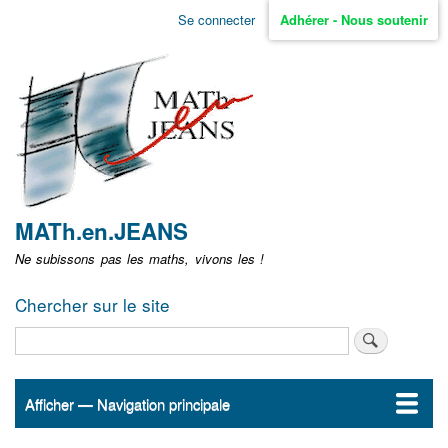
Aller
Se connecter
Adhérer - Nous soutenir
Menu
au
contenu
user
principal
non
identifié
MATh.en.JEANS
Ne subissons pas les maths, vivons les !
Chercher sur le site
Rechercher
Afficher — Navigation principale
Navigation