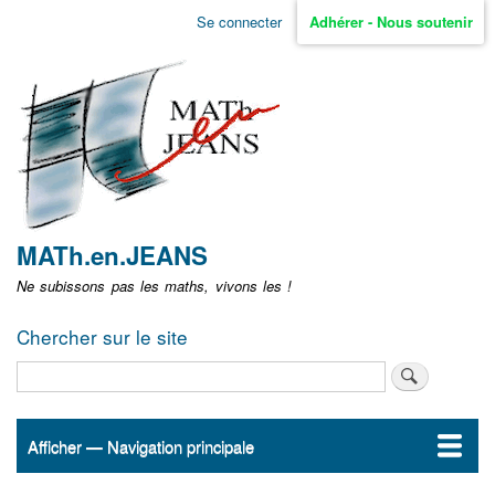
Aller
Se connecter
Adhérer - Nous soutenir
Menu
au
contenu
user
principal
non
identifié
MATh.en.JEANS
Ne subissons pas les maths, vivons les !
Chercher sur le site
Rechercher
Afficher — Navigation principale
Navigation