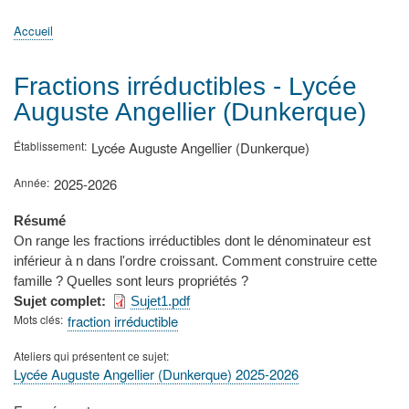
principale
Accueil
Actualités
MATh.en.JEANS ?
Régions et Ateliers
Créer, gérer un atelier
Sujets/Publications
Congrès
Accueil
Fil
d'Ariane
Fractions irréductibles - Lycée
Auguste Angellier (Dunkerque)
Établissement
Lycée Auguste Angellier (Dunkerque)
Année
2025-2026
Résumé
On range les fractions irréductibles dont le dénominateur est
inférieur à n dans l'ordre croissant. Comment construire cette
famille ? Quelles sont leurs propriétés ?
Sujet complet
Sujet1.pdf
Mots clés
fraction irréductible
Ateliers qui présentent ce sujet
Lycée Auguste Angellier (Dunkerque) 2025-2026
Type