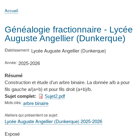
principale
Accueil
Actualités
MATh.en.JEANS ?
Régions et Ateliers
Créer, gérer un atelier
Sujets/Publications
Congrès
Accueil
Fil
d'Ariane
Généalogie fractionnaire - Lycée
Auguste Angellier (Dunkerque)
Établissement
Lycée Auguste Angellier (Dunkerque)
Année
2025-2026
Résumé
Construction et étude d'un arbre binaire. La donnée a/b a pour
fils gauche a/(a+b) et pour fils droit (a+b)/b.
Sujet complet
Sujet2.pdf
Mots clés
arbre binaire
Ateliers qui présentent ce sujet
Lycée Auguste Angellier (Dunkerque) 2025-2026
Type
Exposé
de