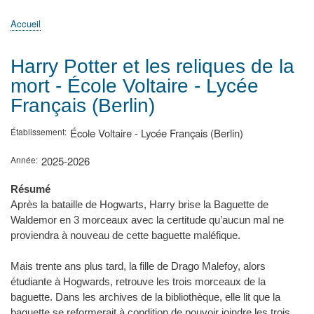
principale
Accueil
Actualités
MATh.en.JEANS ?
Régions et Ateliers
Créer, gérer un atelier
Sujets/Publications
Congrès
Accueil
Fil
d'Ariane
Harry Potter et les reliques de la
mort - École Voltaire - Lycée
Français (Berlin)
Établissement
École Voltaire - Lycée Français (Berlin)
Année
2025-2026
Résumé
Après la bataille de Hogwarts, Harry brise la Baguette de
Waldemor en 3 morceaux avec la certitude qu’aucun mal ne
proviendra à nouveau de cette baguette maléfique.
Mais trente ans plus tard, la fille de Drago Malefoy, alors
étudiante à Hogwards, retrouve les trois morceaux de la
baguette. Dans les archives de la bibliothèque, elle lit que la
baguette se reformerait à condition de pouvoir joindre les trois