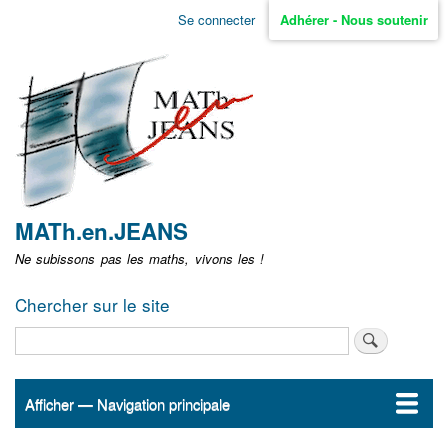
Aller
Se connecter
Adhérer - Nous soutenir
Menu
au
contenu
user
principal
non
identifié
MATh.en.JEANS
Ne subissons pas les maths, vivons les !
Chercher sur le site
Rechercher
Afficher — Navigation principale
Navigation