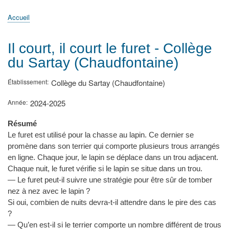
principale
Accueil
Actualités
MATh.en.JEANS ?
Régions et Ateliers
Créer, gérer un atelier
Sujets/Publications
Congrès
Accueil
Fil
d'Ariane
Il court, il court le furet - Collège
du Sartay (Chaudfontaine)
Établissement
Collège du Sartay (Chaudfontaine)
Année
2024-2025
Résumé
Le furet est utilisé pour la chasse au lapin. Ce dernier se
promène dans son terrier qui comporte plusieurs trous arrangés
en ligne. Chaque jour, le lapin se déplace dans un trou adjacent.
Chaque nuit, le furet vérifie si le lapin se situe dans un trou.
— Le furet peut-il suivre une stratégie pour être sûr de tomber
nez à nez avec le lapin ?
Si oui, combien de nuits devra-t-il attendre dans le pire des cas
?
— Qu’en est-il si le terrier comporte un nombre différent de trous