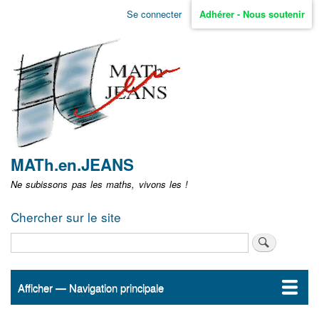
Aller
Se connecter
Adhérer - Nous soutenir
Menu
au
contenu
user
principal
non
identifié
MATh.en.JEANS
Ne subissons pas les maths, vivons les !
Chercher sur le site
Rechercher
Afficher — Navigation principale
Navigation