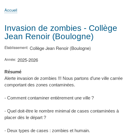
principale
Accueil
Actualités
MATh.en.JEANS ?
Régions et Ateliers
Créer, gérer un atelier
Sujets/Publications
Congrès
Accueil
Fil
d'Ariane
Invasion de zombies - Collège
Jean Renoir (Boulogne)
Établissement
Collège Jean Renoir (Boulogne)
Année
2025-2026
Résumé
Alerte invasion de zombies !!! Nous partons d’une ville carrée
comportant des zones contaminées.
- Comment contaminer entièrement une ville ?
- Quel doit-être le nombre minimal de cases contaminées à
placer dès le départ ?
- Deux types de cases : zombies et humain.