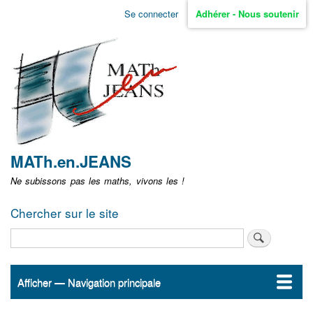
Aller
Se connecter
Adhérer - Nous soutenir
Menu
au
contenu
user
principal
non
identifié
MATh.en.JEANS
Ne subissons pas les maths, vivons les !
Chercher sur le site
Rechercher
Afficher — Navigation principale
Navigation