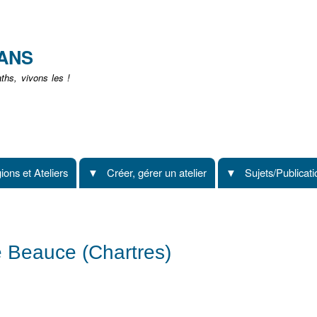
Aller
au
contenu
EANS
principal
hs, vivons les !
ions et Ateliers
Créer, gérer un atelier
Sujets/Publicat
 Beauce (Chartres)