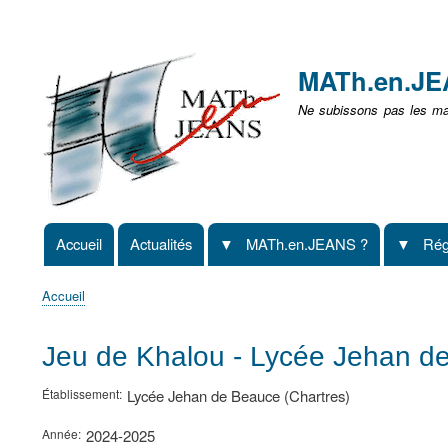
Menu
user
MATh.en.J
non
Ne subissons pas les mat
identifié
Accueil
Actualités
MATh.en.JEANS ?
Rég
Navigation
principale
Accueil
Fil
d'Ariane
Jeu de Khalou - Lycée Jehan de
Établissement
Lycée Jehan de Beauce (Chartres)
Année
2024-2025