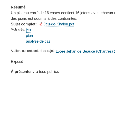
Résumé
Un plateau carré de 16 cases contient 16 jetons avec chacun une
des pions est soumis à des contraintes.
Sujet complet
Jeu-de-Khalou.pdf
Mots clés
jeu
pion
analyse de cas
Ateliers qui présentent ce sujet
Lycée Jehan de Beauce (Chartres)
Type
Exposé
de
présentation
À présenter
à tous publics
au
congrès
FOOTER
MENU