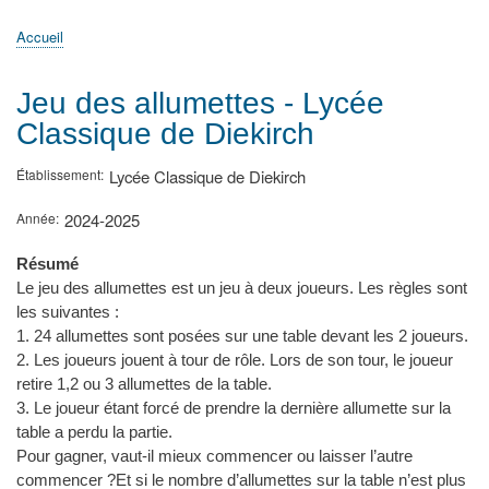
principale
Accueil
Actualités
MATh.en.JEANS ?
Régions et Ateliers
Créer, gérer un atelier
Sujets/Publications
Congrès
Accueil
Fil
d'Ariane
Jeu des allumettes - Lycée
Classique de Diekirch
Établissement
Lycée Classique de Diekirch
Année
2024-2025
Résumé
Le jeu des allumettes est un jeu à deux joueurs. Les règles sont
les suivantes :
1. 24 allumettes sont posées sur une table devant les 2 joueurs.
2. Les joueurs jouent à tour de rôle. Lors de son tour, le joueur
retire 1,2 ou 3 allumettes de la table.
3. Le joueur étant forcé de prendre la dernière allumette sur la
table a perdu la partie.
Pour gagner, vaut-il mieux commencer ou laisser l’autre
commencer ?Et si le nombre d’allumettes sur la table n’est plus