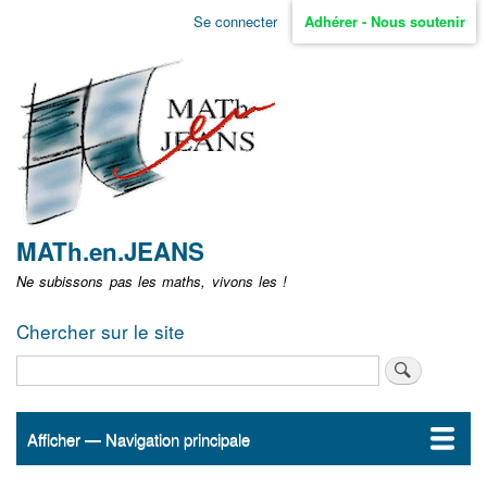
Aller
Se connecter
Adhérer - Nous soutenir
Menu
au
contenu
user
principal
non
identifié
MATh.en.JEANS
Ne subissons pas les maths, vivons les !
Chercher sur le site
Rechercher
Afficher — Navigation principale
Navigation