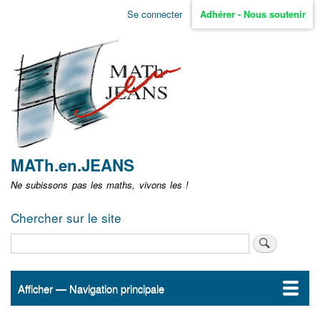
Aller
Se connecter
Adhérer - Nous soutenir
Menu
au
contenu
user
principal
non
identifié
MATh.en.JEANS
Ne subissons pas les maths, vivons les !
Chercher sur le site
Rechercher
Afficher — Navigation principale
Navigation