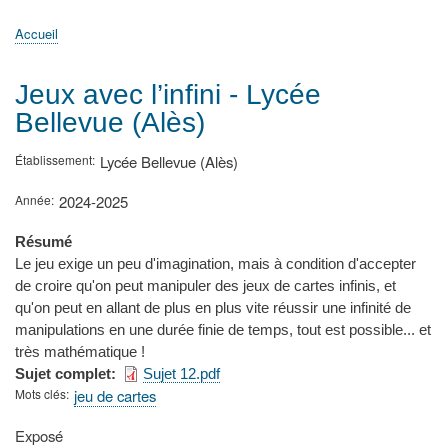
principale
Accueil
Actualités
MATh.en.JEANS ?
Régions et Ateliers
Créer, gérer un atelier
Sujets/Publications
Congrès
Accueil
Fil
d'Ariane
Jeux avec l’infini - Lycée
Bellevue (Alès)
Établissement
Lycée Bellevue (Alès)
Année
2024-2025
Résumé
Le jeu exige un peu d'imagination, mais à condition d'accepter
de croire qu'on peut manipuler des jeux de cartes infinis, et
qu'on peut en allant de plus en plus vite réussir une infinité de
manipulations en une durée finie de temps, tout est possible... et
très mathématique !
Sujet complet
Sujet 12.pdf
Mots clés
jeu de cartes
Type
Exposé