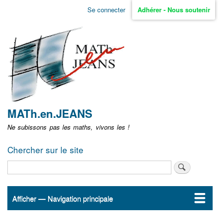
Aller
Se connecter
Adhérer - Nous soutenir
Menu
au
contenu
user
principal
non
identifié
MATh.en.JEANS
Ne subissons pas les maths, vivons les !
Chercher sur le site
Rechercher
Afficher — Navigation principale
Navigation