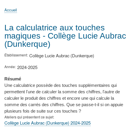
principale
Accueil
Actualités
MATh.en.JEANS ?
Régions et Ateliers
Créer, gérer un atelier
Sujets/Publications
Congrès
Accueil
Fil
d'Ariane
La calculatrice aux touches
magiques - Collège Lucie Aubrac
(Dunkerque)
Établissement
Collège Lucie Aubrac (Dunkerque)
Année
2024-2025
Résumé
Une calculatrice possède des touches supplémentaires qui
permettent l'une de calculer la somme des chiffres, l'autre de
calculer le produit des chiffres et encore une qui calcule la
somme des carrés des chiffres. Que se passe-t-il si on appuie
plusieurs fois de suite sur ces touches ?
Ateliers qui présentent ce sujet
Collège Lucie Aubrac (Dunkerque) 2024-2025