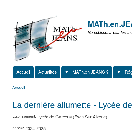
Menu
user
MATh.en.J
non
Ne subissons pas les mat
identifié
Accueil
Actualités
MATh.en.JEANS ?
Rég
Navigation
principale
Accueil
Fil
d'Ariane
La dernière allumette - Lycée d
Établissement
Lycée de Garçons (Esch Sur Alzette)
Année
2024-2025