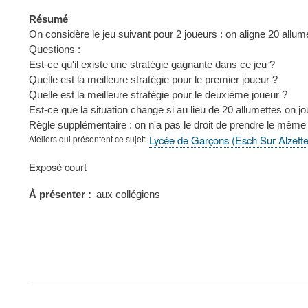
Résumé
On considère le jeu suivant pour 2 joueurs : on aligne 20 allumet
Questions :
Est-ce qu'il existe une stratégie gagnante dans ce jeu ?
Quelle est la meilleure stratégie pour le premier joueur ?
Quelle est la meilleure stratégie pour le deuxième joueur ?
Est-ce que la situation change si au lieu de 20 allumettes on 
Règle supplémentaire : on n'a pas le droit de prendre le même 
Ateliers qui présentent ce sujet
Lycée de Garçons (Esch Sur Alzett
Type
Exposé court
de
présentation
À présenter
aux collégiens
au
congrès
FOOTER
MENU