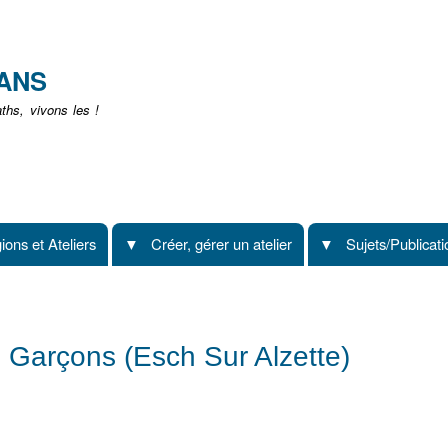
Aller
au
contenu
EANS
principal
hs, vivons les !
ions et Ateliers
Créer, gérer un atelier
Sujets/Publicat
e Garçons (Esch Sur Alzette)