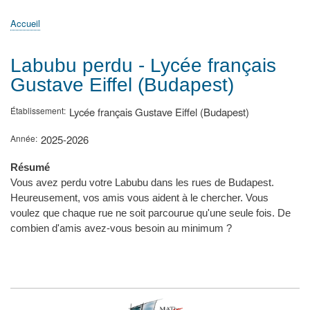
principale
Accueil
Actualités
MATh.en.JEANS ?
Régions et Ateliers
Créer, gérer un atelier
Sujets/Publications
Congrès
Accueil
Fil
d'Ariane
Labubu perdu - Lycée français
Gustave Eiffel (Budapest)
Établissement
Lycée français Gustave Eiffel (Budapest)
Année
2025-2026
Résumé
Vous avez perdu votre Labubu dans les rues de Budapest.
Heureusement, vos amis vous aident à le chercher. Vous
voulez que chaque rue ne soit parcourue qu'une seule fois. De
combien d'amis avez-vous besoin au minimum ?