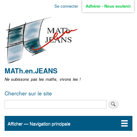
Aller
Se connecter
Adhérer - Nous soutenir
Menu
au
contenu
user
principal
non
identifié
MATh.en.JEANS
Ne subissons pas les maths, vivons les !
Chercher sur le site
Rechercher
Afficher — Navigation principale
Navigation