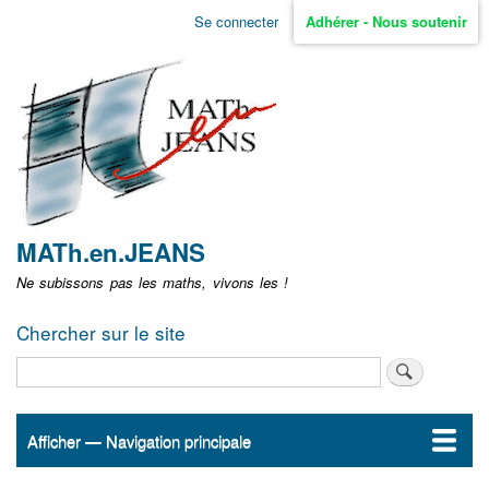
Aller
Se connecter
Adhérer - Nous soutenir
Menu
au
contenu
user
principal
non
identifié
MATh.en.JEANS
Ne subissons pas les maths, vivons les !
Chercher sur le site
Rechercher
Afficher — Navigation principale
Navigation