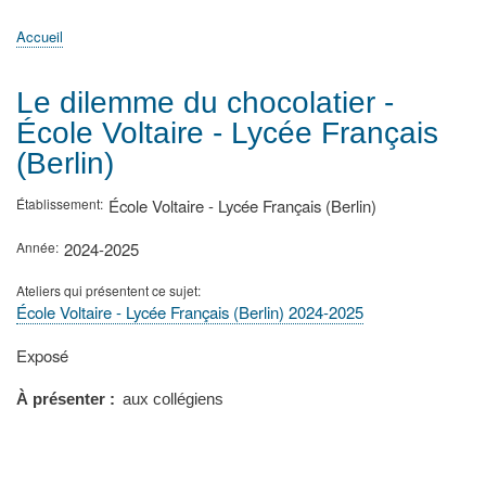
principale
Accueil
Actualités
MATh.en.JEANS ?
Régions et Ateliers
Créer, gérer un atelier
Sujets/Publications
Congrès
Accueil
Fil
d'Ariane
Le dilemme du chocolatier -
École Voltaire - Lycée Français
(Berlin)
Établissement
École Voltaire - Lycée Français (Berlin)
Année
2024-2025
Ateliers qui présentent ce sujet
École Voltaire - Lycée Français (Berlin) 2024-2025
Type
Exposé
de
présentation
À présenter
aux collégiens
au
congrès