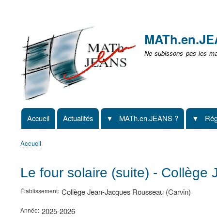
Menu
user
MATh.en.J
non
Ne subissons pas les mat
identifié
Accueil
Actualités
MATh.en.JEANS ?
Rég
Navigation
principale
Accueil
Fil
d'Ariane
Le four solaire (suite) - Collè
Établissement
Collège Jean-Jacques Rousseau (Carvin)
Année
2025-2026