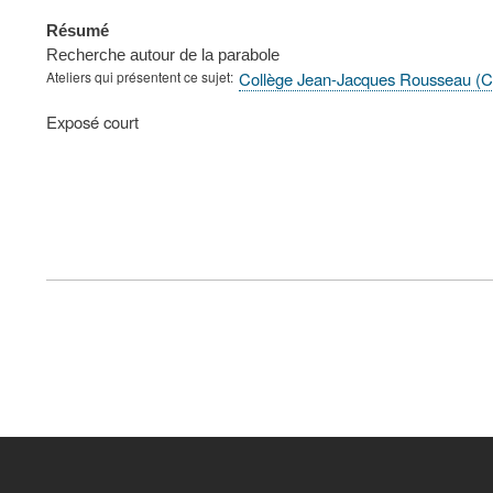
Résumé
Recherche autour de la parabole
Ateliers qui présentent ce sujet
Collège Jean-Jacques Rousseau (C
Type
Exposé court
de
présentation
au
congrès
FOOTER
MENU