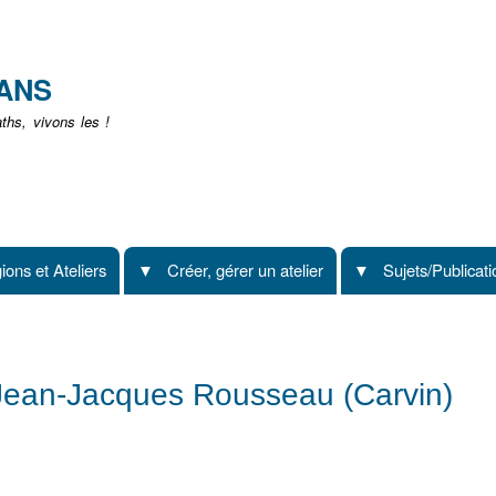
Aller
au
contenu
EANS
principal
hs, vivons les !
ions et Ateliers
Créer, gérer un atelier
Sujets/Publicat
ge Jean-Jacques Rousseau (Carvin)