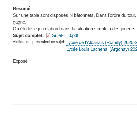
Résumé
Sur une table sont disposés N bâtonnets. Dans l'ordre du tour,
gagne.
On étudie le jeu d'abord dans la situation simple à des joueurs
Sujet complet
Sujet-1_0.pdf
Ateliers qui présentent ce sujet
Lycée de l'Albanais (Rumilly) 2025-
Lycée Louis Lachenal (Argonay) 20
Type
Exposé
de
présentation
au
congrès
FOOTER
MENU