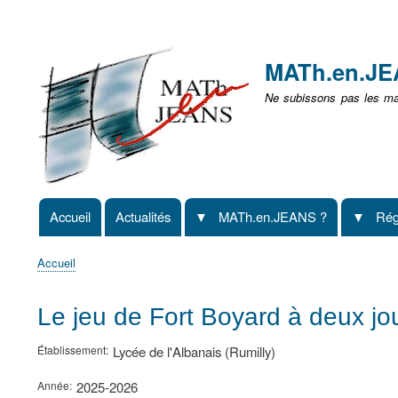
Menu
user
MATh.en.J
non
Ne subissons pas les mat
identifié
Accueil
Actualités
MATh.en.JEANS ?
Rég
Navigation
principale
Accueil
Fil
d'Ariane
Le jeu de Fort Boyard à deux jou
Établissement
Lycée de l'Albanais (Rumilly)
Année
2025-2026