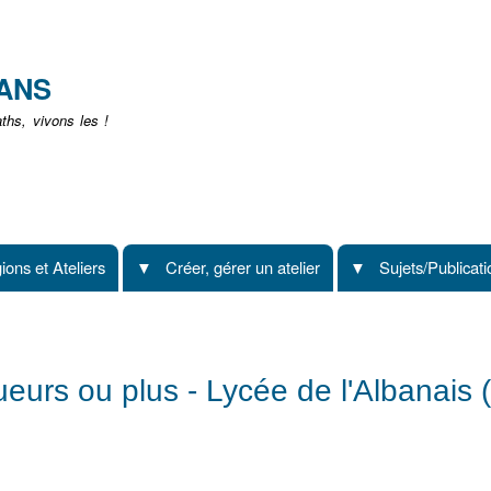
Aller
au
contenu
EANS
principal
hs, vivons les !
ions et Ateliers
Créer, gérer un atelier
Sujets/Publicat
eurs ou plus - Lycée de l'Albanais (