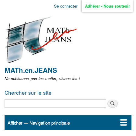
Aller
Se connecter
Adhérer - Nous soutenir
Menu
au
contenu
user
principal
non
identifié
MATh.en.JEANS
Ne subissons pas les maths, vivons les !
Chercher sur le site
Rechercher
Afficher — Navigation principale
Navigation