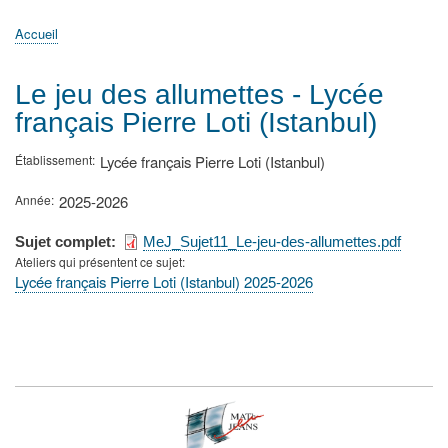
principale
Accueil
Actualités
MATh.en.JEANS ?
Régions et Ateliers
Créer, gérer un atelier
Sujets/Publications
Congrès
Accueil
Fil
d'Ariane
Le jeu des allumettes - Lycée
français Pierre Loti (Istanbul)
Établissement
Lycée français Pierre Loti (Istanbul)
Année
2025-2026
Sujet complet
MeJ_Sujet11_Le-jeu-des-allumettes.pdf
Ateliers qui présentent ce sujet
Lycée français Pierre Loti (Istanbul) 2025-2026