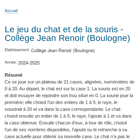
principale
Accueil
Actualités
MATh.en.JEANS ?
Régions et Ateliers
Créer, gérer un atelier
Sujets/Publications
Congrès
Accueil
Fil
d'Ariane
Le jeu du chat et de la souris -
Collège Jean Renoir (Boulogne)
Établissement
Collège Jean Renoir (Boulogne)
Année
2024-2025
Résumé
Ce se joue sur un plateau de 21 cases, alignées, numérotées de
0 à 20. Au départ, le chat est sur la case 1. La souris est en 20
et doit essayer de rejoindre son trou situé en 0. La sourie joue la
première; elle choisit l’un des entiers de 1 à 9, le raye, le
soustrait à 20 et va dans la case correspondante. Le chat
choisit ensuite un entier de 1 à 9, le raye, l’ajoute à 1 et va dans
la case obtenue. Ensuite chacun d’eux, à tour de rôle, choisit
l’un de ses nombres disponibles, l’ajoute ou le retranche à sa
case actuelle pour obtenir sa nouvelle case. Le chat n’a pas le