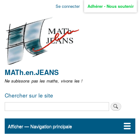
Aller
Se connecter
Adhérer - Nous soutenir
Menu
au
contenu
user
principal
non
identifié
MATh.en.JEANS
Ne subissons pas les maths, vivons les !
Chercher sur le site
Rechercher
Afficher — Navigation principale
Navigation