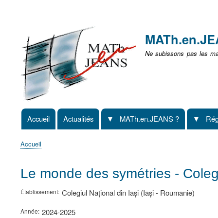
Menu
user
MATh.en.J
non
Ne subissons pas les mat
identifié
Accueil
Actualités
MATh.en.JEANS ?
Rég
Navigation
principale
Accueil
Fil
d'Ariane
Le monde des symétries - Colegiu
Établissement
Colegiul Național din Iași (Iași - Roumanie)
Année
2024-2025