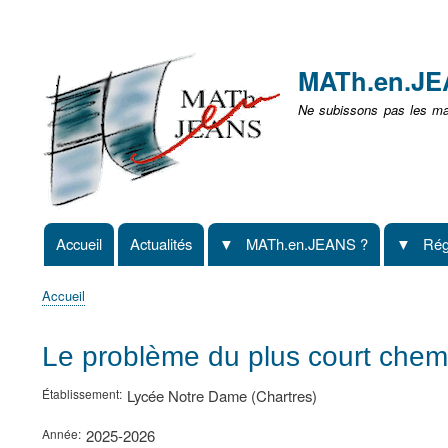
Menu
user
MATh.en.J
non
Ne subissons pas les mat
identifié
Accueil
Actualités
MATh.en.JEANS ?
Rég
Navigation
principale
Accueil
Fil
d'Ariane
Le problème du plus court chem
Établissement
Lycée Notre Dame (Chartres)
Année
2025-2026