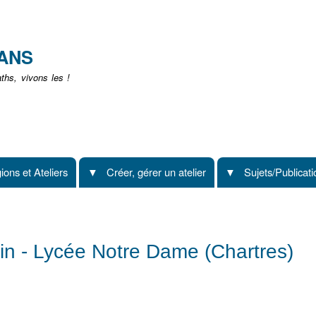
Aller
au
contenu
EANS
principal
hs, vivons les !
ions et Ateliers
Créer, gérer un atelier
Sujets/Publicat
in - Lycée Notre Dame (Chartres)