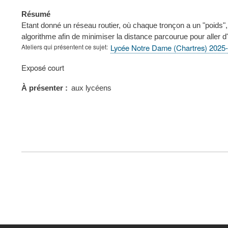
Résumé
Etant donné un réseau routier, où chaque tronçon a un "poids", 
algorithme afin de minimiser la distance parcourue pour aller d'
Ateliers qui présentent ce sujet
Lycée Notre Dame (Chartres) 2025
Type
Exposé court
de
présentation
À présenter
aux lycéens
au
congrès
FOOTER
MENU