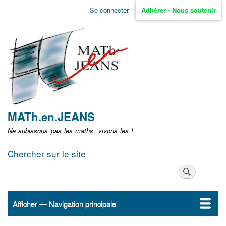
Aller
Se connecter
Adhérer - Nous soutenir
Menu
au
contenu
user
principal
non
identifié
MATh.en.JEANS
Ne subissons pas les maths, vivons les !
Chercher sur le site
Rechercher
Afficher — Navigation principale
Navigation