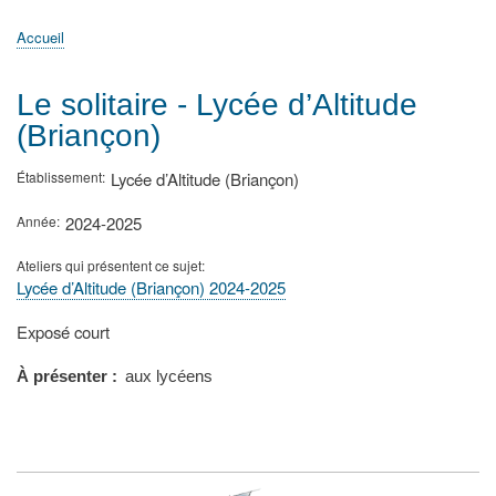
principale
Accueil
Actualités
MATh.en.JEANS ?
Régions et Ateliers
Créer, gérer un atelier
Sujets/Publications
Congrès
Accueil
Fil
d'Ariane
Le solitaire - Lycée d’Altitude
(Briançon)
Établissement
Lycée d’Altitude (Briançon)
Année
2024-2025
Ateliers qui présentent ce sujet
Lycée d’Altitude (Briançon) 2024-2025
Type
Exposé court
de
présentation
À présenter
aux lycéens
au
congrès