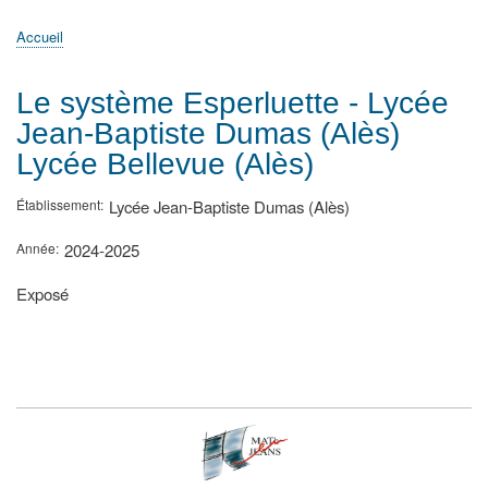
principale
Accueil
Actualités
MATh.en.JEANS ?
Régions et Ateliers
Créer, gérer un atelier
Sujets/Publications
Congrès
Accueil
Fil
d'Ariane
Le système Esperluette - Lycée
Jean-Baptiste Dumas (Alès)
Lycée Bellevue (Alès)
Établissement
Lycée Jean-Baptiste Dumas (Alès)
Année
2024-2025
Type
Exposé
de
présentation
au
congrès