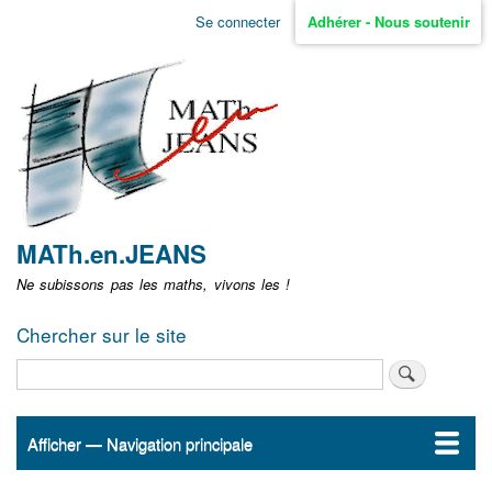
Aller
Se connecter
Adhérer - Nous soutenir
Menu
au
contenu
user
principal
non
identifié
MATh.en.JEANS
Ne subissons pas les maths, vivons les !
Chercher sur le site
Rechercher
Afficher — Navigation principale
Navigation