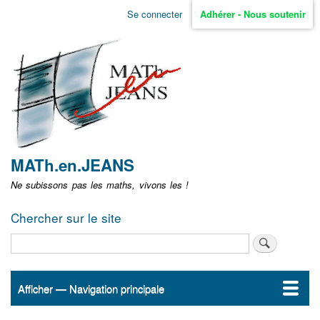
Aller
Se connecter
Adhérer - Nous soutenir
Menu
au
contenu
user
principal
non
identifié
MATh.en.JEANS
Ne subissons pas les maths, vivons les !
Chercher sur le site
Rechercher
Afficher — Navigation principale
Navigation