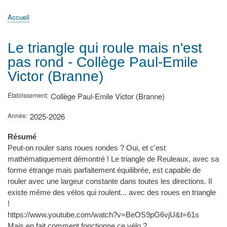
principale
Accueil
Actualités
MATh.en.JEANS ?
Régions et Ateliers
Créer, gérer un atelier
Sujets/Publications
Congrès
Accueil
Fil
d'Ariane
Le triangle qui roule mais n'est
pas rond - Collège Paul-Emile
Victor (Branne)
Établissement
Collège Paul-Emile Victor (Branne)
Année
2025-2026
Résumé
Peut-on rouler sans roues rondes ? Oui, et c'est
mathématiquement démontré ! Le triangle de Reuleaux, avec sa
forme étrange mais parfaitement équilibrée, est capable de
rouler avec une largeur constante dans toutes les directions. Il
existe même des vélos qui roulent... avec des roues en triangle
!
https://www.youtube.com/watch?v=BeOS9pG6vjU&t=61s
Mais en fait comment fonctionne ce vélo ?