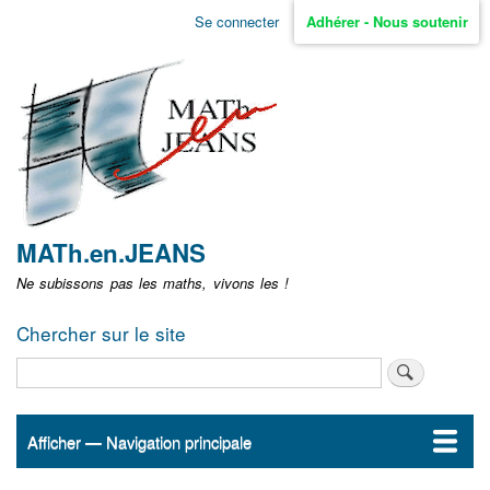
Aller
Se connecter
Adhérer - Nous soutenir
Menu
au
contenu
user
principal
non
identifié
MATh.en.JEANS
Ne subissons pas les maths, vivons les !
Chercher sur le site
Rechercher
Afficher — Navigation principale
Navigation