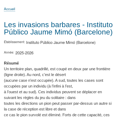
principale
Accueil
Actualités
MATh.en.JEANS ?
Régions et Ateliers
Créer, gérer un atelier
Sujets/Publications
Congrès
Accueil
Fil
d'Ariane
Les invasions barbares - Instituto
Público Jaume Mimó (Barcelone)
Établissement
Instituto Público Jaume Mimó (Barcelone)
Année
2025-2026
Résumé
Un territoire plan, quadrillé, est coupé en deux par une frontière
(ligne droite). Au nord, c’est le désert
(aucune case n’est occupée). A sud, toutes les cases sont
occupées par un individu (à l’infini à l’est,
à l’ouest et au sud). Ces individus peuvent se déplacer en
suivant les règles du jeu du solitaire : dans
toutes les directions un pion peut passer par-dessus un autre si
la case de réception est libre et dans
ce cas le pion survolé est éliminé. Forts de cette capacité, ces