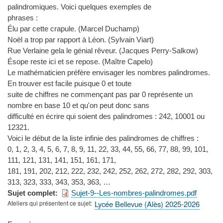
palindromiques. Voici quelques exemples de
phrases :
Élu par cette crapule. (Marcel Duchamp)
Noël a trop par rapport à Léon. (Sylvain Viart)
Rue Verlaine gela le génial rêveur. (Jacques Perry-Salkow)
Ésope reste ici et se repose. (Maître Capelo)
Le mathématicien préfère envisager les nombres palindromes.
En trouver est facile puisque 0 et toute
suite de chiffres ne commençant pas par 0 représente un
nombre en base 10 et qu'on peut donc sans
difficulté en écrire qui soient des palindromes : 242, 10001 ou
12321.
Voici le début de la liste infinie des palindromes de chiffres :
0, 1, 2, 3, 4, 5, 6, 7, 8, 9, 11, 22, 33, 44, 55, 66, 77, 88, 99, 101,
111, 121, 131, 141, 151, 161, 171,
181, 191, 202, 212, 222, 232, 242, 252, 262, 272, 282, 292, 303,
313, 323, 333, 343, 353, 363, …
Sujet complet
Sujet-9--Les-nombres-palindromes.pdf
Ateliers qui présentent ce sujet
Lycée Bellevue (Alès) 2025-2026
Type