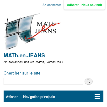
Aller
Se connecter
Adhérer - Nous soutenir
Menu
au
contenu
user
principal
non
identifié
MATh.en.JEANS
Ne subissons pas les maths, vivons les !
Chercher sur le site
Rechercher
Afficher — Navigation principale
Navigation