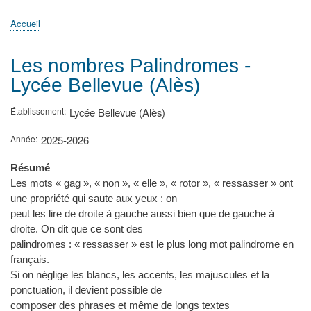
principale
Accueil
Actualités
MATh.en.JEANS ?
Régions et Ateliers
Créer, gérer un atelier
Sujets/Publications
Congrès
Accueil
Fil
d'Ariane
Les nombres Palindromes -
Lycée Bellevue (Alès)
Établissement
Lycée Bellevue (Alès)
Année
2025-2026
Résumé
Les mots « gag », « non », « elle », « rotor », « ressasser » ont
une propriété qui saute aux yeux : on
peut les lire de droite à gauche aussi bien que de gauche à
droite. On dit que ce sont des
palindromes : « ressasser » est le plus long mot palindrome en
français.
Si on néglige les blancs, les accents, les majuscules et la
ponctuation, il devient possible de
composer des phrases et même de longs textes