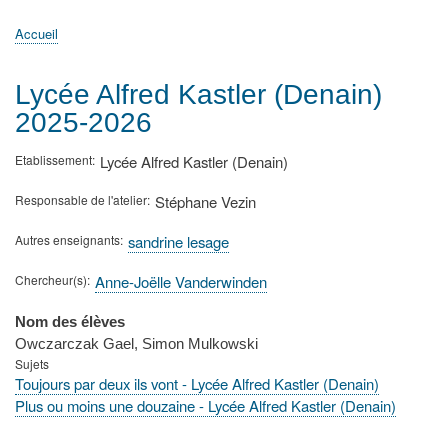
principale
Accueil
Actualités
MATh.en.JEANS ?
Régions et Ateliers
Créer, gérer un atelier
Sujets/Publications
Congrès
Accueil
Fil
d'Ariane
Lycée Alfred Kastler (Denain)
2025-2026
Etablissement
Lycée Alfred Kastler (Denain)
Responsable de l'atelier
Stéphane Vezin
Autres enseignants
sandrine lesage
Chercheur(s)
Anne-Joëlle Vanderwinden
Nom des élèves
Owczarczak Gael, Simon Mulkowski
Sujets
Toujours par deux ils vont - Lycée Alfred Kastler (Denain)
Plus ou moins une douzaine - Lycée Alfred Kastler (Denain)