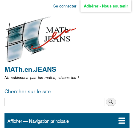
Aller
Se connecter
Adhérer - Nous soutenir
Menu
au
contenu
user
principal
non
identifié
MATh.en.JEANS
Ne subissons pas les maths, vivons les !
Chercher sur le site
Rechercher
Afficher — Navigation principale
Navigation