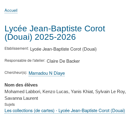
principale
Accueil
Actualités
MATh.en.JEANS ?
Régions et Ateliers
Créer, gérer un atelier
Sujets/Publications
Congrès
Accueil
Fil
d'Ariane
Lycée Jean-Baptiste Corot
(Douai) 2025-2026
Etablissement
Lycée Jean-Baptiste Corot (Douai)
Responsable de l'atelier
Claire De Backer
Chercheur(s)
Mamadou N Diaye
Nom des élèves
Mohamed Labbori, Kenzo Lucas, Yanis Khiat, Sylvain Le Roy,
Savanna Laurent
Sujets
Les collections (de cartes) - Lycée Jean-Baptiste Corot (Douai)