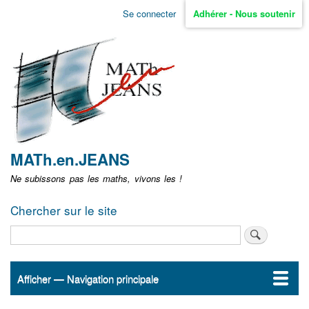
Aller
Se connecter
Adhérer - Nous soutenir
Menu
au
contenu
user
principal
non
identifié
MATh.en.JEANS
Ne subissons pas les maths, vivons les !
Chercher sur le site
Rechercher
Afficher — Navigation principale
Navigation