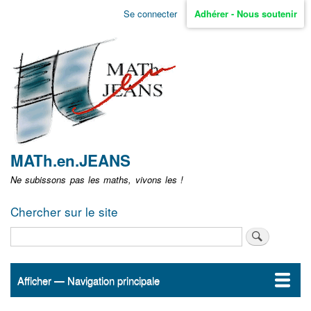
Aller
Se connecter
Adhérer - Nous soutenir
Menu
au
contenu
user
principal
non
identifié
MATh.en.JEANS
Ne subissons pas les maths, vivons les !
Chercher sur le site
Rechercher
Afficher — Navigation principale
Navigation