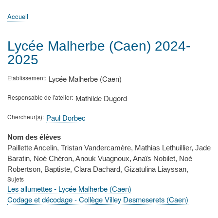
principale
Accueil
Actualités
MATh.en.JEANS ?
Régions et Ateliers
Créer, gérer un atelier
Sujets/Publications
Congrès
Accueil
Fil
d'Ariane
Lycée Malherbe (Caen) 2024-
2025
Etablissement
Lycée Malherbe (Caen)
Responsable de l'atelier
Mathilde Dugord
Chercheur(s)
Paul Dorbec
Nom des élèves
Paillette Ancelin, Tristan Vandercamère, Mathias Lethuillier, Jade
Baratin, Noé Chéron, Anouk Vuagnoux, Anaïs Nobilet, Noé
Robertson, Baptiste, Clara Dachard, Gizatulina Liayssan,
Sujets
Les allumettes - Lycée Malherbe (Caen)
Codage et décodage - Collège Villey Desmeserets (Caen)