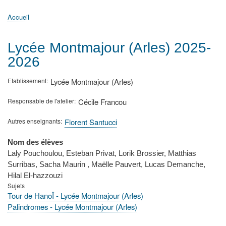
principale
Accueil
Actualités
MATh.en.JEANS ?
Régions et Ateliers
Créer, gérer un atelier
Sujets/Publications
Congrès
Accueil
Fil
d'Ariane
Lycée Montmajour (Arles) 2025-
2026
Etablissement
Lycée Montmajour (Arles)
Responsable de l'atelier
Cécile Francou
Autres enseignants
Florent Santucci
Nom des élèves
Laly Pouchoulou, Esteban Privat, Lorik Brossier, Matthias
Surribas, Sacha Maurin , Maëlle Pauvert, Lucas Demanche,
Hilal El-hazzouzi
Sujets
Tour de HanoÏ - Lycée Montmajour (Arles)
Palindromes - Lycée Montmajour (Arles)