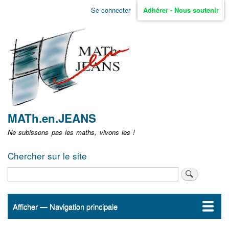
Aller
Se connecter
Adhérer - Nous soutenir
Menu
au
contenu
user
principal
non
identifié
MATh.en.JEANS
Ne subissons pas les maths, vivons les !
Chercher sur le site
Rechercher
Afficher — Navigation principale
Navigation